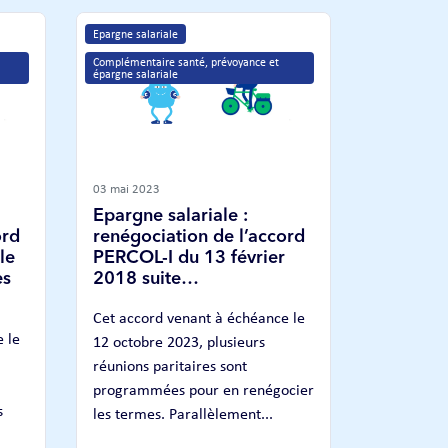
Epargne salariale
Complémentaire santé, prévoyance et 
épargne salariale
03 mai 2023
Epargne salariale :
ord
renégociation de l’accord
le
PERCOL-I du 13 février
es
2018 suite…
Cet accord venant à échéance le
 le
12 octobre 2023, plusieurs
réunions paritaires sont
programmées pour en renégocier
s
les termes. Parallèlement...