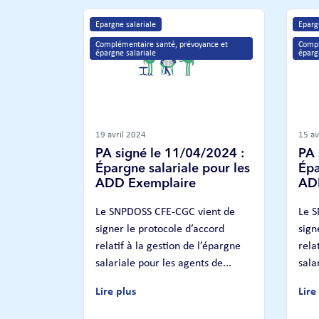
Epargne salariale
Eparg
Complémentaire santé, prévoyance et 
Compl
épargne salariale
éparg
19 avril 2024
15 av
PA signé le 11/04/2024 :
PA 
Épargne salariale pour les
Épa
ADD Exemplaire
AD
Le SNPDOSS CFE-CGC vient de
Le 
signer le protocole d’accord
sign
relatif à la gestion de l’épargne
rela
salariale pour les agents de...
sala
Lire plus
Lire