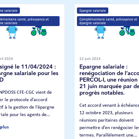
ne salariale
Epargne salariale
émentaire santé, prévoyance et 
Complémentaire santé, prévoyance et 
ne salariale
épargne salariale
ril 2024
22 juin 2023
signé le 11/04/2024 :
Epargne salariale :
rgne salariale pour les
renégociation de l’acc
D
PERCOL-I, une réunion 
21 juin marquée par d
SNPDOSS CFE-CGC vient de
progrès notables.
er le protocole d’accord
Cet accord venant à échéance
tif à la gestion de l’épargne
12 octobre 2023, plusieurs
riale pour les agents de...
réunions paritaires doivent
 plus
permettre d’en renégocier le
termes. Parallèlement une...