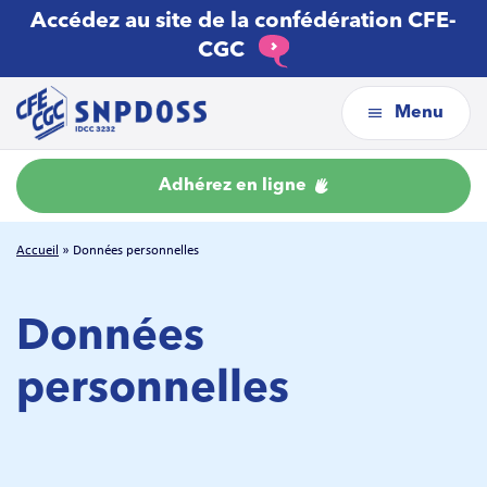
Accédez au site de la confédération CFE-
CGC
Menu
Adhérez en ligne
Accueil
»
Données personnelles
Données
personnelles