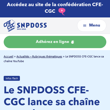
Accédez au site de la confédération CFE-
CGC
Menu
Adhérez en ligne
Accueil
»
Actualités – Rubriques thématiques
»
Le SNPDOSS CFE-CGC lance sa
chaîne YouTube
Infos flash
Le SNPDOSS CFE-
CGC lance sa chaîne