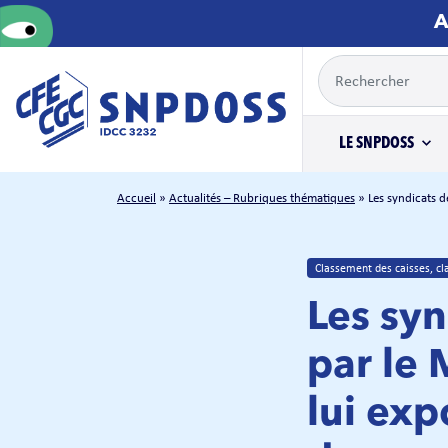
A
LE SNPDOSS
Accueil
»
Actualités – Rubriques thématiques
»
Les syndicats d
Classement des caisses, cla
Les syn
par le 
lui ex