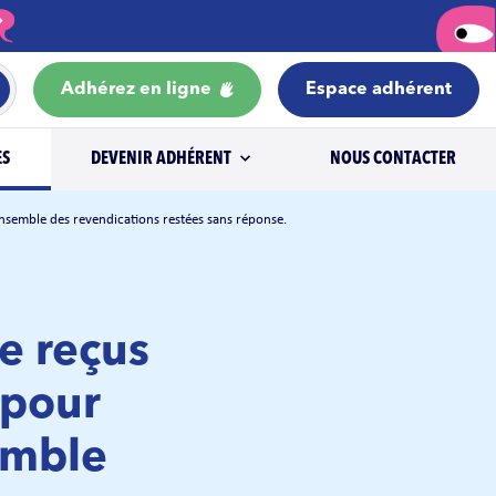
Adhérez en ligne
Espace adhérent
ES
DEVENIR ADHÉRENT
NOUS CONTACTER
’ensemble des revendications restées sans réponse.
e reçus
 pour
emble