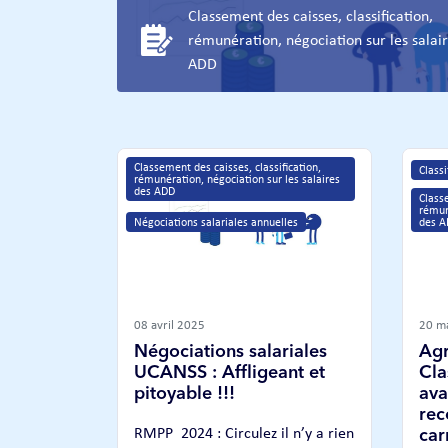
Classement des caisses, classification,
rémunération, négociation sur les salai
ADD
Classement des caisses, classification, 
Class
rémunération, négociation sur les salaires 
des ADD
Classe
rémun
Négociations salariales annuelles
des 
08 avril 2025
20 m
Négociations salariales
Agr
UCANSS : Affligeant et
Cla
pitoyable !!!
ava
rec
RMPP 2024 : Circulez il n’y a rien
car