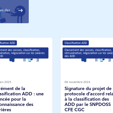
res des
ification ADD
Classification ADD
ment des caisses, classification, 
Classement des caisses, classification, 
ération, négociation sur les salaires 
rémunération, négociation sur les salai
ADD
des ADD
ars 2025
06 novembre 2024
ément de la
Signature du projet de
ssification ADD : une
protocole d’accord rela
ncée pour la
à la classification des
onnaissance des
ADD par le SNPDOSS
rières
CFE CGC