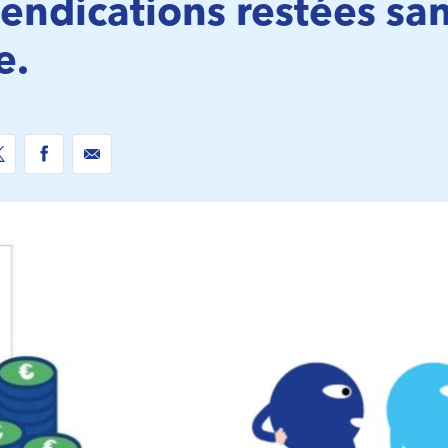
endications restées sa
e.