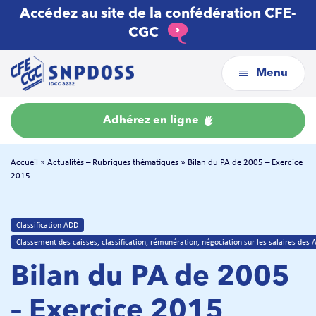
Accédez au site de la confédération CFE-
CGC
Menu
Adhérez en ligne
Accueil
»
Actualités – Rubriques thématiques
»
Bilan du PA de 2005 – Exercice
2015
Classification ADD
Classement des caisses, classification, rémunération, négociation sur les salaires des
Bilan du PA de 2005
– Exercice 2015