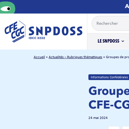
A
LE SNPDOSS
Accueil
»
Actualités – Rubriques thématiques
»
Groupes de pro
Informations Confédérales
Groupes
CFE-CG
24 mai 2024