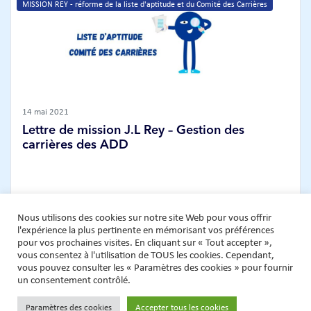
MISSION REY - réforme de la liste d'aptitude et du Comité des Carrières
14 mai 2021
Lettre de mission J.L Rey – Gestion des
carrières des ADD
Lire plus
Nous utilisons des cookies sur notre site Web pour vous offrir
l'expérience la plus pertinente en mémorisant vos préférences
pour vos prochaines visites. En cliquant sur « Tout accepter »,
vous consentez à l'utilisation de TOUS les cookies. Cependant,
vous pouvez consulter les « Paramètres des cookies » pour fournir
un consentement contrôlé.
Paramètres des cookies
Accepter tous les cookies
Copyright © 2021 SNPDOSS –
Mentions légales
–
Données personnelles
–