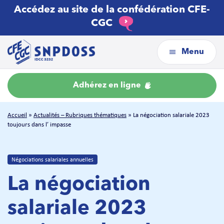
Accédez au site de la confédération CFE-
CGC
Menu
Adhérez en ligne
Accueil
»
Actualités – Rubriques thématiques
»
La négociation salariale 2023
toujours dans l’ impasse
Négociations salariales annuelles
La négociation
salariale 2023